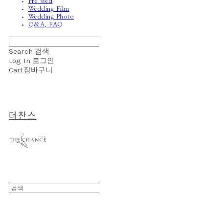
Pre Wed
Wedding Film
Wedding Photo
Q&A, FAQ
Search
검색
Log In
로그인
Cart
장바구니
더찬스